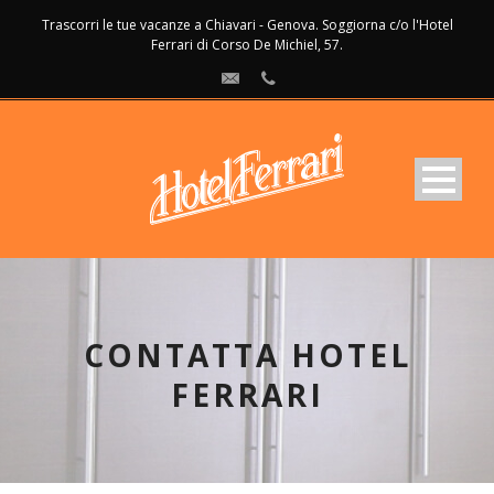
Trascorri le tue vacanze a Chiavari - Genova. Soggiorna c/o l'Hotel
Ferrari di Corso De Michiel, 57.
CONTATTA HOTEL
FERRARI